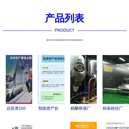
产品列表
PRODUCT
----------------
总投资150
智能资产折
精酿啤酒厂
粉条粉丝厂
亿元 华晨
旧管理 自
设备投资分
办厂投资指
宝马"元宇
动计算、实
析与投资管
南 流程、