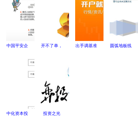
宙"工厂铸
时更新，适
理指南
预算关键及
就全新
配企业/学
盈利管控解
BMW i3，
校/工厂多
析
投资管理如
场景
何赋能未来
中国平安企
开不了单，
出手调基准
圆弧地板线
制造？
业年金 网
是因为你根
基金业集体
槽投资机会
络化运营，
本不懂客户
行动的深层
管理及运营
数字化尊享
追踪
逻辑与深远
行业未来发
服务与专业
影响
展方向
投资管理
中化资本投
投资之光
资管理有限
深圳市商弈
责任公司的
投资管理的