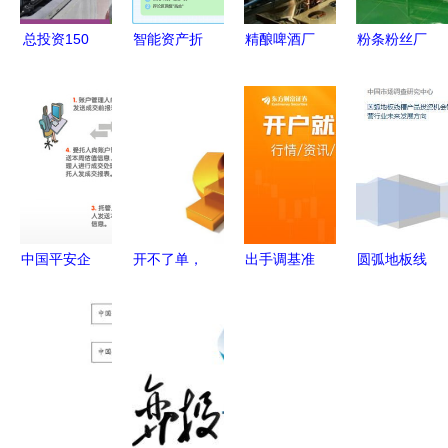
总投资150
智能资产折
精酿啤酒厂
粉条粉丝厂
亿元 华晨
旧管理 自
设备投资分
办厂投资指
宝马"元宇
动计算、实
析与投资管
南 流程、
宙"工厂铸
时更新，适
理指南
预算关键及
就全新
配企业/学
盈利管控解
BMW i3，
校/工厂多
析
投资管理如
场景
何赋能未来
中国平安企
开不了单，
出手调基准
圆弧地板线
制造？
业年金 网
是因为你根
基金业集体
槽投资机会
络化运营，
本不懂客户
行动的深层
管理及运营
数字化尊享
追踪
逻辑与深远
行业未来发
服务与专业
影响
展方向
投资管理